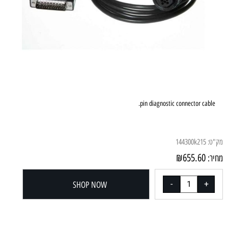
16 pin diagnostic connector cable.
מק"ט:
144300k215
₪
655.60
מחיר:
SHOP NOW