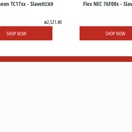
תוכנתFlex Infineon TC17xx - Slave
2,521.40
₪
SHOP NOW
SHOP N
לקבלת מבצעים וחדשות ישירות למייל הרשמו לניוזלטר