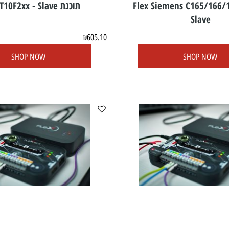
Flex Siemens C165/16 -
תוכנת Flex ST10F2xx - Slave
Slave
605.10
₪
SHOP NOW
SHOP N