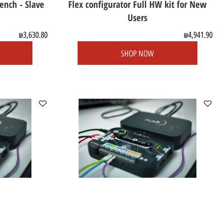
 + Bench - Slave
Flex configurator Full HW kit for
Users
3,630.80
4
₪
₪
OW
SHOP NOW