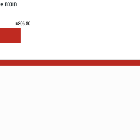
תוכנת Flex NEC 76F00x - Slave
806.80
₪
OW