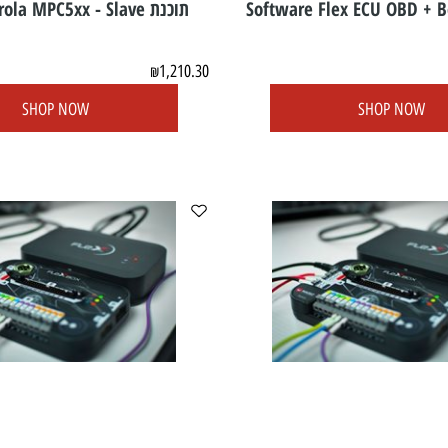
Software Flex ECU OBD
תוכנת Flex Motorola MPC5xx - Slave
1,210.30
₪
SHOP NOW
SHOP N