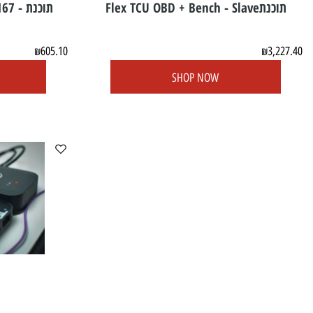
Flex TCU OBD + Bench
תוכנת 6/167
605.10
3
₪
₪
OW
SHOP NOW