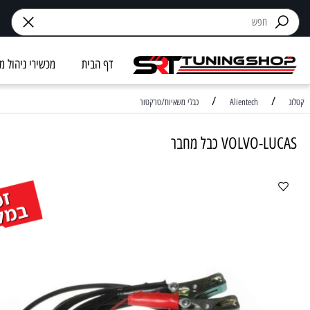
דף הבית
מכשירי ניהול מנוע
/
Alientech
כבלי משאיות/טרקטור
VOLV כבל מחבר