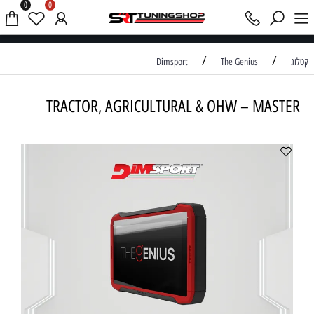
0
0
אודות
/
/
קטלוג
The Genius
Dimsport
TRACTOR, AGRICULTURAL & OHW – MASTER