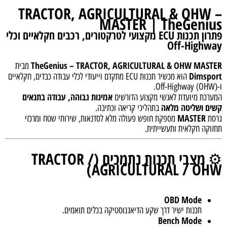
TRACTOR, AGRICULTURAL & OHW –
MASTER | TheGenius
פתרון תכנות ECU מקצועי לטרקטורים, רכבים חקלאיים וכלי
Off-Highway
TheGenius – TRACTOR, AGRICULTURAL & OHW MASTER
מבית
Dimsport
הוא מכשיר תכנות ECU מתקדם וייעודי לכלי עבודה כבדים, חקלאיים
ו-Off-Highway (OHW).
אמינות גבוהה, עבודה בתנאים
המערכת מיועדת לאנשי מקצוע הדורשים
קשים ושליטה מלאה
בתהליכי קריאה וכתיבה.
MASTER
גרסת
מספקת חופש פעולה מלא לסדנאות, שירותי שטח ומרכזי
תחזוקה חקלאית ותעשייתית.
מצבי תכנות נתמכים (TRACTOR /
⚙️
AGRICULTURAL / OHW)
OBD Mode
תכנות ישיר דרך שקע הדיאגנוסטיקה בכלים תואמים.
Bench Mode