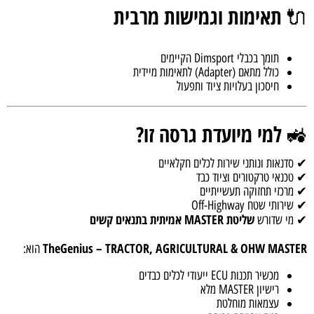
תאימות וגמישות מרבית
🔌
תומך בכבלי Dimsport הקיימים
כולל מתאם (Adapter) לתאימות מיידית
חיסכון בעלויות ציוד ותפעול
למי מיועדת גרסה זו?
🚜
✔ סדנאות ונותני שירות לכלים חקלאיים
✔ טכנאי טרקטורים וציוד כבד
✔ מרכזי תחזוקה תעשייתיים
✔ שירותי שטח Off-Highway
שליטת MASTER אמיתית בתנאים קשים
✔ מי שדורש
TheGenius – TRACTOR, AGRICULTURAL & OHW MASTER
הוא:
מכשיר תכנות ECU ייעודי לכלים כבדים
רישיון MASTER מלא
עצמאות מוחלטת